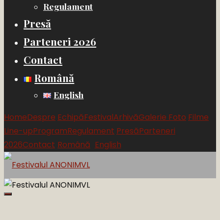
Regulament
Presă
Parteneri 2026
Contact
Română
English
Home
Despre
Echipă
Festival
Arhivă
Galerie Foto
Filme
Line-up
Program
Regulament
Presă
Parteneri
2026
Contact
Română
English
Festivalul
ANONIMVL