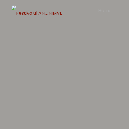
Home
Festivalul
ANONIMVL
10
-16
AUG
2026