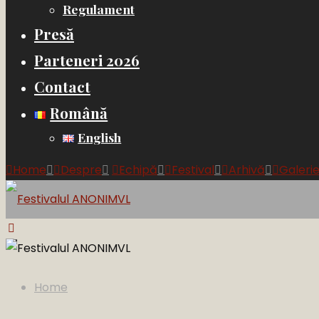
Regulament
Presă
Parteneri 2026
Contact
Română
English
Home
Despre
Echipă
Festival
Arhivă
Galeri
Festivalul
ANONIMVL
10
Home
-16