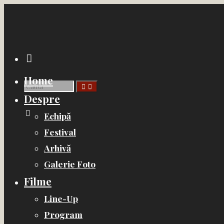
Sari
la
conținut
Caută
Home
Caută
Caută
Despre
după:
Echipă
Festival
Arhivă
Galerie Foto
Filme
Line-Up
Program