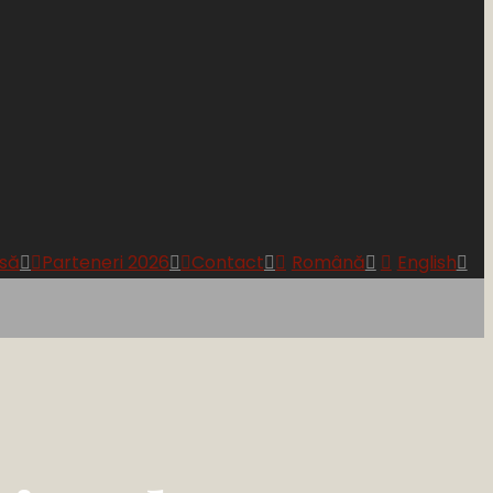
să
Parteneri 2026
Contact
Română
English