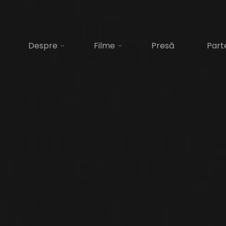
valul
Despre
Filme
Presă
Part
IMVL