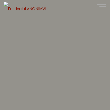
Festivalul
ANONIMVL
10
-16
AUG
2026